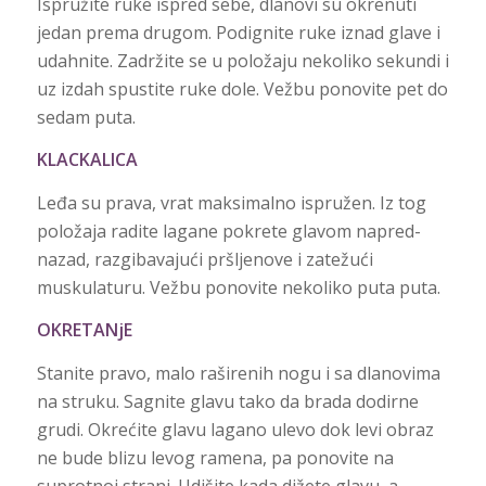
Ispružite ruke ispred sebe, dlanovi su okrenuti
jedan prema drugom. Podignite ruke iznad glave i
udahnite. Zadržite se u položaju nekoliko sekundi i
uz izdah spustite ruke dole. Vežbu ponovite pet do
sedam puta.
KLACKALICA
Leđa su prava, vrat maksimalno ispružen. Iz tog
položaja radite lagane pokrete glavom napred-
nazad, razgibavajući pršljenove i zatežući
muskulaturu. Vežbu ponovite nekoliko puta puta.
OKRETANjE
Stanite pravo, malo raširenih nogu i sa dlanovima
na struku. Sagnite glavu tako da brada dodirne
grudi. Okrećite glavu lagano ulevo dok levi obraz
ne bude blizu levog ramena, pa ponovite na