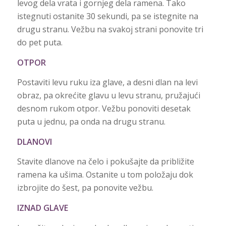
levog dela vrata i gornjeg dela ramena. Tako
istegnuti ostanite 30 sekundi, pa se istegnite na
drugu stranu. Vežbu na svakoj strani ponovite tri
do pet puta.
OTPOR
Postaviti levu ruku iza glave, a desni dlan na levi
obraz, pa okrećite glavu u levu stranu, pružajući
desnom rukom otpor. Vežbu ponoviti desetak
puta u jednu, pa onda na drugu stranu.
DLANOVI
Stavite dlanove na čelo i pokušajte da približite
ramena ka ušima. Ostanite u tom položaju dok
izbrojite do šest, pa ponovite vežbu.
IZNAD GLAVE