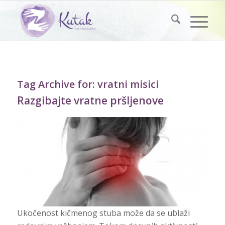
Tag Archive for:
vratni misici
Razgibajte vratne pršljenove
Ukočenost kičmenog stuba može da se ublaži