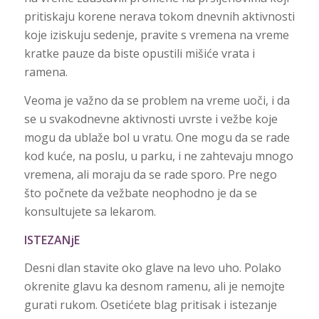
pritiskaju korene nerava tokom dnevnih aktivnosti
koje iziskuju sedenje, pravite s vremena na vreme
kratke pauze da biste opustili mišiće vrata i
ramena.
Veoma je važno da se problem na vreme uoči, i da
se u svakodnevne aktivnosti uvrste i vežbe koje
mogu da ublaže bol u vratu. One mogu da se rade
kod kuće, na poslu, u parku, i ne zahtevaju mnogo
vremena, ali moraju da se rade sporo. Pre nego
što počnete da vežbate neophodno je da se
konsultujete sa lekarom.
ISTEZANjE
Desni dlan stavite oko glave na levo uho. Polako
okrenite glavu ka desnom ramenu, ali je nemojte
gurati rukom. Osetićete blag pritisak i istezanje