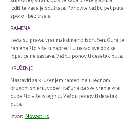
suprotnoj strani. Udišite kada dižete glavu, a
izdišite kada je spuštate. Ponovite vežbu pet puta
sporo i bez trzaja.
RAMENA
Leđa su prava, vrat maksimalno ispružen. Gurajte
ramena što više u napred i u nazad sve dok se
lopatice ne sastave. Vežbu ponoviti desetak puta.
KRUŽENjE
Nastaviti sa kruženjem ramenima u jednom i
drugom smeru, vodeći računa da sve vreme vrat
bude što više istegnut. Vežbu ponoviti desetak
puta.
Izvor:
Novosti.rs