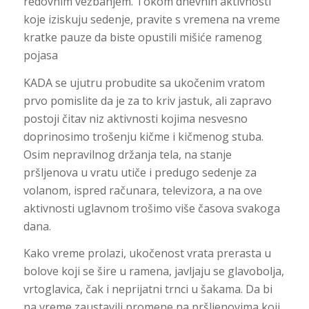
redovnim vežbanjem. Tokom dnevnih aktivnosti
koje iziskuju sedenje, pravite s vremena na vreme
kratke pauze da biste opustili mišiće ramenog
pojasa
KADA se ujutru probudite sa ukočenim vratom
prvo pomislite da je za to kriv jastuk, ali zapravo
postoji čitav niz aktivnosti kojima nesvesno
doprinosimo trošenju kičme i kičmenog stuba.
Osim nepravilnog držanja tela, na stanje
pršljenova u vratu utiče i predugo sedenje za
volanom, ispred računara, televizora, a na ove
aktivnosti uglavnom trošimo više časova svakoga
dana.
Kako vreme prolazi, ukočenost vrata prerasta u
bolove koji se šire u ramena, javljaju se glavobolja,
vrtoglavica, čak i neprijatni trnci u šakama. Da bi
na vreme zaustavili promene na pršljenovima koji