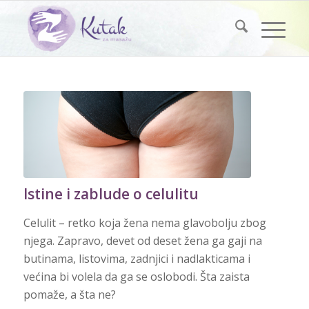
Istine i zablude o celulitu
Celulit – retko koja žena nema glavobolju zbog
njega. Zapravo, devet od deset žena ga gaji na
butinama, listovima, zadnjici i nadlakticama i
većina bi volela da ga se oslobodi. Šta zaista
pomaže, a šta ne?