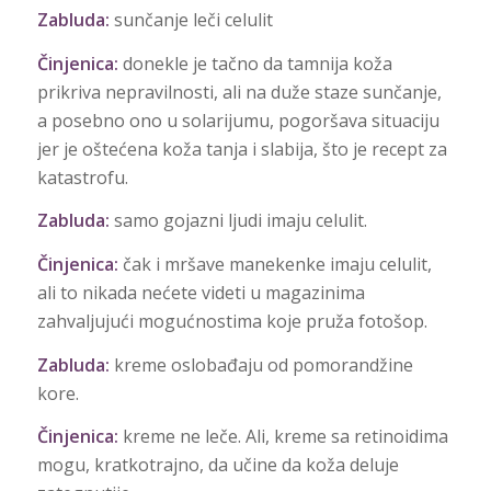
Zabluda:
sunčanje leči celulit
Činjenica:
donekle je tačno da tamnija koža
prikriva nepravilnosti, ali na duže staze sunčanje,
a posebno ono u solarijumu, pogoršava situaciju
jer je oštećena koža tanja i slabija, što je recept za
katastrofu.
Zabluda:
samo gojazni ljudi imaju celulit.
Činjenica:
čak i mršave manekenke imaju celulit,
ali to nikada nećete videti u magazinima
zahvaljujući mogućnostima koje pruža fotošop.
Zabluda:
kreme oslobađaju od pomorandžine
kore.
Činjenica:
kreme ne leče. Ali, kreme sa retinoidima
mogu, kratkotrajno, da učine da koža deluje