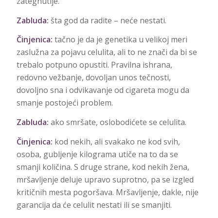
zategnutije.
Zabluda:
šta god da radite – neće nestati.
Činjenica:
tačno je da je genetika u velikoj meri
zaslužna za pojavu celulita, ali to ne znači da bi se
trebalo potpuno opustiti. Pravilna ishrana,
redovno vežbanje, dovoljan unos tečnosti,
dovoljno sna i odvikavanje od cigareta mogu da
smanje postojeći problem.
Zabluda:
ako smršate, oslobodićete se celulita.
Činjenica:
kod nekih, ali svakako ne kod svih,
osoba, gubljenje kilograma utiče na to da se
smanji količina. S druge strane, kod nekih žena,
mršavljenje deluje upravo suprotno, pa se izgled
kritičnih mesta pogoršava. Mršavljenje, dakle, nije
garancija da će celulit nestati ili se smanjiti.