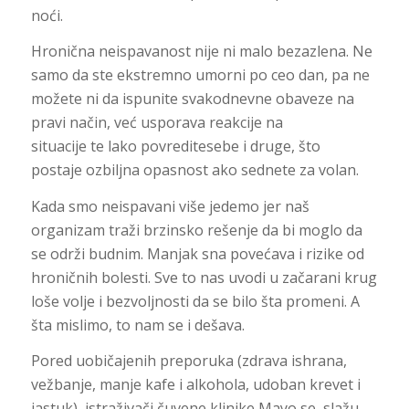
noći.
Hronična neispavanost nije ni malo bezazlena. Ne
samo da ste ekstremno umorni po ceo dan, pa ne
možete ni da ispunite svakodnevne obaveze na
pravi način, već usporava reakcije na
situacije te lako povreditesebe i druge, što
postaje ozbiljna opasnost ako sednete za volan.
Kada smo neispavani više jedemo jer naš
organizam traži brzinsko rešenje da bi moglo da
se održi budnim. Manjak sna povećava i rizike od
hroničnih bolesti. Sve to nas uvodi u začarani krug
loše volje i bezvoljnosti da se bilo šta promeni. A
šta mislimo, to nam se i dešava.
Pored uobičajenih preporuka (zdrava ishrana,
vežbanje, manje kafe i alkohola, udoban krevet i
jastuk), i
straživači čuvene klinike Mayo
se slažu