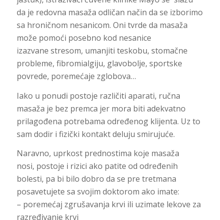
da je redovna masaža odličan način da se izborimo
sa hroničnom nesanicom. Oni tvrde
da masaža
može pomoći posebno kod nesanice
izazvane stresom, umanjiti teskobu, stomačne
probleme,
fibromialgiju, glavobolje, sportske
povrede, poremećaje zglobova…
Iako u ponudi postoje različiti aparati, ručna
masaža je bez premca jer mora biti adekvatno
prilagođena potrebama određenog klijenta. Uz to
sam dodir i fizički kontakt deluju smirujuće.
Naravno, uprkost prednostima koje masaža
nosi, postoje i rizici ako patite od određenih
bolesti, pa bi bilo dobro da se pre tretmana
posavetujete sa svojim doktorom ako imate:
– poremećaj zgrušavanja krvi ili uzimate lekove za
razređivanje krvi