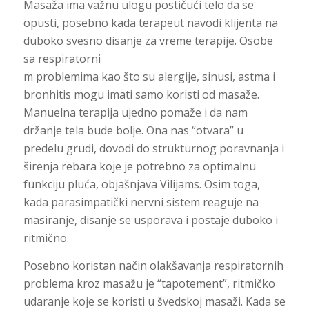
Masaža ima važnu ulogu postičući telo da se
opusti, posebno kada terapeut navodi klijenta na
duboko svesno disanje za vreme terapije. Osobe
sa respiratorni
m problemima kao što su alergije, sinusi, astma i
bronhitis mogu imati samo koristi od masaže.
Manuelna terapija ujedno pomaže i da nam
držanje tela bude bolje. Ona nas “otvara” u
predelu grudi, dovodi do strukturnog poravnanja i
širenja rebara koje je potrebno za optimalnu
funkciju pluća, objašnjava Vilijams. Osim toga,
kada parasimpatički nervni sistem reaguje na
masiranje, disanje se usporava i postaje duboko i
ritmično.
Posebno koristan način olakšavanja respiratornih
problema kroz masažu je “tapotement”, ritmičko
udaranje koje se koristi u švedskoj masaži. Kada se