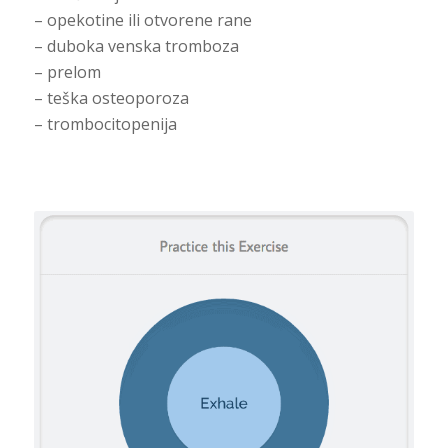
– opekotine ili otvorene rane
– duboka venska tromboza
– prelom
– teška osteoporoza
– trombocitopenija