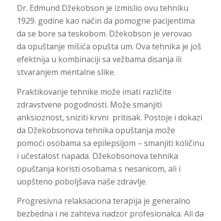
Dr. Edmund Džekobson je izmislio ovu tehniku
1929. godine kao način da pomogne pacijentima
da se bore sa teskobom. Džekobson je verovao
da opuštanje mišića opušta um. Ova tehnika je još
efektnija u kombinaciji sa vežbama disanja ili
stvaranjem mentalne slike.
Praktikovanje tehnike može imati različite
zdravstvene pogodnosti. Može smanjiti
anksioznost, sniziti krvni pritisak. Postoje i dokazi
da Džekobsonova tehnika opuštanja može
pomoći osobama sa epilepsijom – smanjiti količinu
i učestalost napada. Džekobsonova tehnika
opuštanja koristi osobama s nesanicom, ali i
uopšteno poboljšava naše zdravlje.
Progresivna relaksaciona terapija je generalno
bezbedna i ne zahteva nadzor profesionalca. Ali da