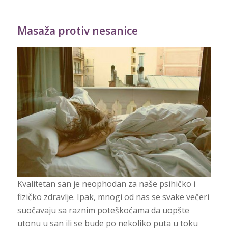
Masaža protiv nesanice
Kvalitetan san je neophodan za naše psihičko i
fizičko zdravlje. Ipak, mnogi od nas se svake večeri
suočavaju sa raznim poteškoćama da uopšte
utonu u san ili se bude po nekoliko puta u toku