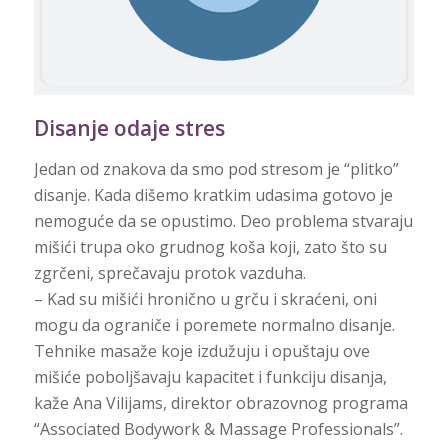
Disanje odaje stres
Jedan od znakova da smo pod stresom je “plitko”
disanje. Kada dišemo kratkim udasima gotovo je
nemoguće da se opustimo. Deo problema stvaraju
mišići trupa oko grudnog koša koji, zato što su
zgrčeni, sprečavaju protok vazduha.
– Kad su mišići hronično u grču i skraćeni, oni
mogu da ograniče i poremete normalno disanje.
Tehnike masaže koje izdužuju i opuštaju ove
mišiće poboljšavaju kapacitet i funkciju disanja,
kaže Ana Vilijams, direktor obrazovnog prog
rama
“Associated Bodywork & Massage Professionals”.