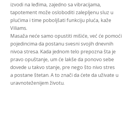
izvodi na leđima, zajedno sa vibracijama,
tapotement može osloboditi zalepljenu sluz u
plućima i time poboljšati funkciju pluća, kaže
Viliams.
Masaža neće samo opustiti mišiće, već će pomoći
pojedincima da postanu svesni svojih dnevnih
nivoa stresa. Kada jednom telo prepozna šta je
pravo opuštanje, um će lakše da ponovo sebe
dovede u takvo stanje, pre nego što nivo stres
a postane štetan. A to znači da ćete da uživate u
uravnoteženijem životu.