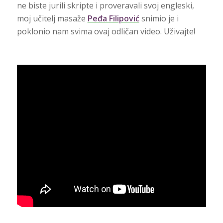
ne biste jurili skripte i proveravali svoj engleski,
moj učitelj masaže
Peđa Filipović
snimio je i
poklonio nam svima ovaj odličan video. Uživajte!