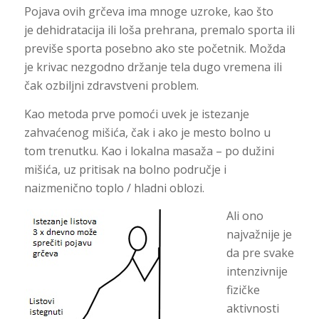
Pojava ovih grčeva ima mnoge uzroke, kao što
je dehidratacija ili loša prehrana, premalo sporta ili
previše sporta posebno ako ste početnik. Možda
je krivac nezgodno držanje tela dugo vremena ili
čak ozbiljni zdravstveni problem.
Kao metoda prve pomoći uvek je istezanje
zahvaćenog mišića, čak i ako je mesto bolno u
tom trenutku. Kao i lokalna masaža – po dužini
mišića, uz pritisak na bolno područje i
naizmenično toplo / hladni oblozi.
Ali ono
najvažnije je
da pre svake
intenzivnije
fizičke
aktivnosti