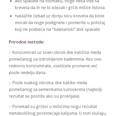
ako spavate na stomaku, noge neka vise sa
kreveta da ih ne bi istezali i grčili mišiće listova.
naslažite ćebad uz donju ivicu kreveta da biste
morali da noge podignete i pomerite u položaj
koji ne podseća na “baletanski” dok spavate
Prirodne metode:
– Konzumirati uz svaki obrok dve kašičice meda
pomešanog sa izdrobljenim bademima. Ako ovo
redovno konzumirate, osetićete promene već
posle nedelju dana.
– Posle svakog obroka, dve kašike meda
pomešanog sa semenkama suncokreta (najbolji
rezultat se postiže ako su proklijala).
– Ponekad su grčevi u mišićima nogu rezultat
metaboličkog poremećaja kalijuma. U tom slučaju,