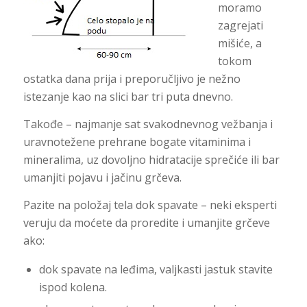
moramo
zagrejati
mišiće, a
tokom
ostatka dana prija i preporučljivo je nežno
istezanje kao na slici bar tri puta dnevno.
Takođe – najmanje sat svakodnevnog vežbanja i
uravnotežene prehrane bogate vitaminima i
mineralima, uz dovoljno hidratacije sprečiće ili bar
umanjiti pojavu i jačinu grčeva.
Pazite na položaj tela dok spavate – neki eksperti
veruju da moćete da proredite i umanjite grčeve
ako:
dok spavate na leđima, valjkasti jastuk stavite
ispod kolena.