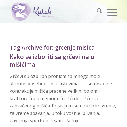
Tag Archive for:
grcenje misica
Kako se izboriti sa grčevima u
mišićima
Grčevi su ozbiljan problem za mnoge moje
klijente, posebno oni u listovima. To su nevoljne
kontrakcije mišića praćene velikim bolom i
kratkoročnom nemogućnošću korišćenja
zahvaćenog mišića. Pojavljuju se u različito vreme,
za vreme spavanja, u toku vožnje, plivanja,
bavljenja sportom ili samo šetnje.