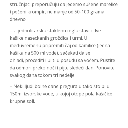
stručnjaci preporučuju da jedemo sušene marelice
i pečeni krompir, ne manje od 50-100 grama
dnevno.
– U jednolitarsku staklenu teglu staviti dve
kašike naseckanih grožđica i urmi. U
međuvremenu pripremiti čaj od kamilice (jedna
kašika na 500 ml vode), sačekati da se
ohladi, procediti i uliti u posudu sa voćem. Pustite
da odmori preko noći i pijte sledeći dan. Ponovite
svakog dana tokom tri nedelje.
– Neki ljudi bolne dane preguraju tako što piju
150ml izvorske vode, u kojoj otope pola kašičice
krupne soli.