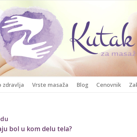
 zdravlja
Vrste masaža
Blog
Cenovnik
Za
adu
aju bol u kom delu tela?