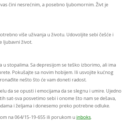
 vas čini nesrećnim, a posebno ljubomornim. Živt je
trebno više uživanja u životu. Udovoljite sebi češće i
 ljubavni život.
a u stopalima. Sa depresijom se teško izborimo, ali ima
rete. Pokušajte sa novim hobijem. Ili usvojite kućnog
 Pronađite nešto što će vam doneti radost.
u da se opusti i emocijama da se slegnu i umire. Ujedno
 tih sat-sva posvetimo sebi i onome što nam se dešava,
adama i željama i donesemo preko potrebne odluke.
-om na 064/15-19-655 ili porukom u
inboks
.