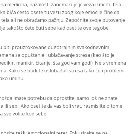
dna medicina, nažalost, zanemaruje je veza između tela i
ska bića često osete tu vezu zbog koje emocije čine da
tela ali ne obraćamo pažnju. Započnite svoje putovanje
vlje takošto ćete čuti sebe kad osetite ove tegobe:
u biti prouzrokovane dugotrajnim svakodnevnim
emena za opuštanje i ublažavanje stresa (kao što je
pedikir, manikir, čitanje, šta god vam godi). Ne s vremena
a. Kako se budete oslobađali stresa tako će i problemi
lako uminu.
možda imate potrebu da oprostite, samo još ne znate
ili sebi. Ako osetite da vas boli vrat, razmislite o tome
ta sve volite kod sebe.
osite teški emocionalni teret. Fokusirajte se na