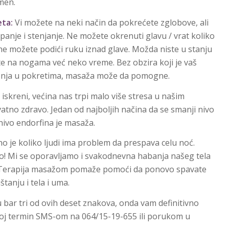
men.
ta:
Vi možete na neki način da pokrećete zglobove, ali
ripanje i stenjanje. Ne možete okrenuti glavu / vrat koliko
e možete podići ruku iznad glave. Možda niste u stanju
e na nogama već neko vreme. Bez obzira koji je vaš
čenja u pokretima, masaža može da pomogne.
skreni, većina nas trpi malo više stresa u našim
atno zdravo. Jedan od najboljih načina da se smanji nivo
ivo endorfina je masaža.
 je koliko ljudi ima problem da prespava celu noć.
o! Mi se oporavljamo i svakodnevna habanja našeg tela
 Terapija masažom pomaže pomoći da ponovo spavate
tanju i tela i uma.
 bar tri od ovih deset znakova, onda vam definitivno
voj termin SMS-om na 064/15-19-655 ili porukom u