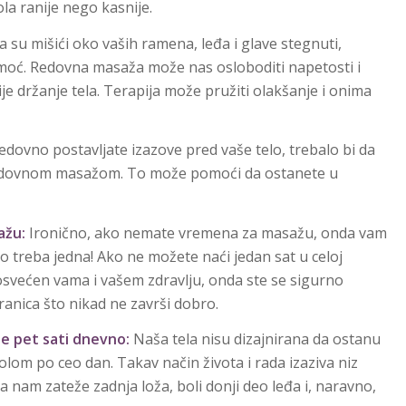
la ranije nego kasnije.
 su mišići oko vaših ramena, leđa i glave stegnuti,
omoć. Redovna masaža može nas osloboditi napetosti i
je držanje tela. Terapija može pružiti olakšanje i onima
dovno postavljate izazove pred vaše telo, trebalo bi da
 redovnom masažom. To može pomoći da ostanete u
ažu:
Ironično, ako nemate vremena za masažu, onda vam
o treba jedna! Ako ne možete naći jedan sat u celoj
 posvećen vama i vašem zdravlju, onda ste se sigurno
granica što nikad ne završi dobro.
e pet sati dnevno:
Naša tela nisu dizajnirana da ostanu
tolom po ceo dan. Takav način života i rada izaziva niz
 nam zateže zadnja loža, boli donji deo leđa i, naravno,