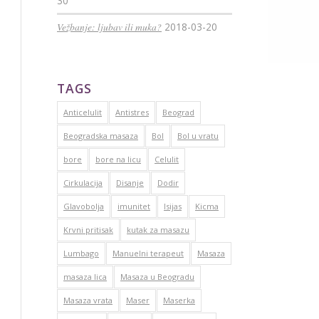
30
Vežbanje: ljubav ili muka?
2018-03-20
TAGS
Anticelulit
Antistres
Beograd
Beogradska masaza
Bol
Bol u vratu
bore
bore na licu
Celulit
Cirkulacija
Disanje
Dodir
Glavobolja
imunitet
Isijas
Kicma
Krvni pritisak
kutak za masazu
Lumbago
Manuelni terapeut
Masaza
masaza lica
Masaza u Beogradu
Masaza vrata
Maser
Maserka