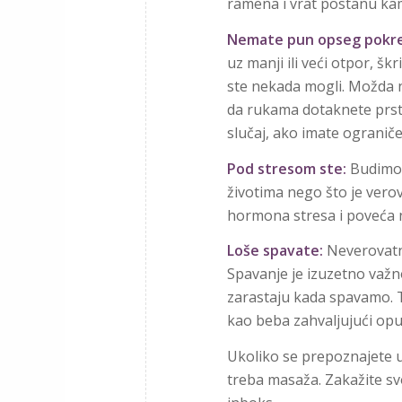
ramena i vrat postanu ka
Nemate pun opseg pokre
uz manji ili veći otpor, šk
ste nekada mogli. Možda n
da rukama dotaknete prst
slučaj, ako imate ograni
Pod stresom ste:
Budimo i
životima nego što je verov
hormona stresa i poveća n
Loše spavate:
Neverovatno
Spavanje je izuzetno važn
zarastaju kada spavamo.
kao beba zahvaljujući opuš
Ukoliko se prepoznajete u
treba masaža. Zakažite s