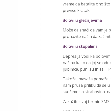
vreme da batalite ono što
previše kratak.
Bolovi u gležnjevima
Može da znači da vam je po
pronažite način da začinite
Bolovi u stopalima
Depresija vodi ka bolovim
načina kako da joj se odup
ljubimca, puni su ih azili.
Takože, masaža pomaže tel
nam pruža priliku da se u
suočimo sa strahovina, n
Zakažite svoj termin SMS