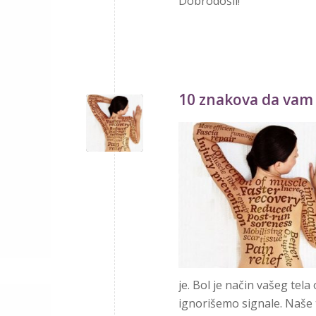
Dobrodošli!
10 znakova da vam
je. Bol je način vašeg tela
ignorišemo signale. Naše 