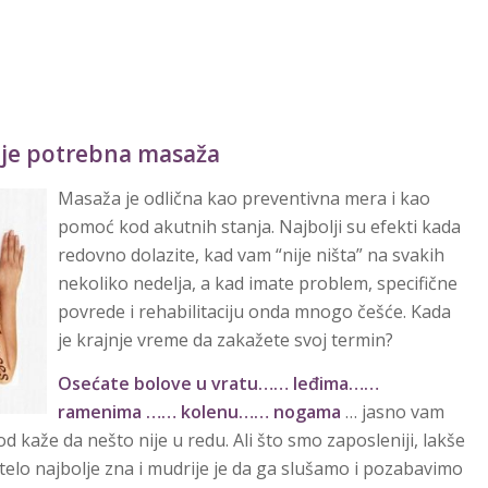
 je potrebna masaža
Masaža je odlična kao preventivna mera i kao
pomoć kod akutnih stanja. Najbolji su efekti kada
redovno dolazite, kad vam “nije ništa” na svakih
nekoliko nedelja, a kad imate problem, specifične
povrede i rehabilitaciju onda mnogo češće. Kada
je krajnje vreme da zakažete svoj termin?
Osećate bolove u vratu…… leđima……
ramenima …… kolenu…… nogama
… jasno vam
 od kaže da nešto nije u redu. Ali što smo zaposleniji, lakše
telo najbolje zna i mudrije je da ga slušamo i pozabavimo