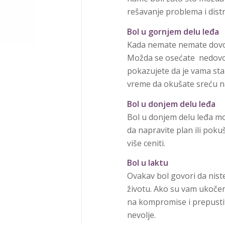
rešavanje problema i distr
Bol u gornjem delu leđa
Kada nemate nemate dovol
Možda se osećate nedovolj
pokazujete da je vama stal
vreme da okušate sreću na
Bol u donjem delu leđa
Bol u donjem delu leđa mo
da napravite plan ili pok
više ceniti.
Bol u laktu
Ovakav bol govori da nist
životu. Ako su vam ukočen
na kompromise i prepusti
nevolje.