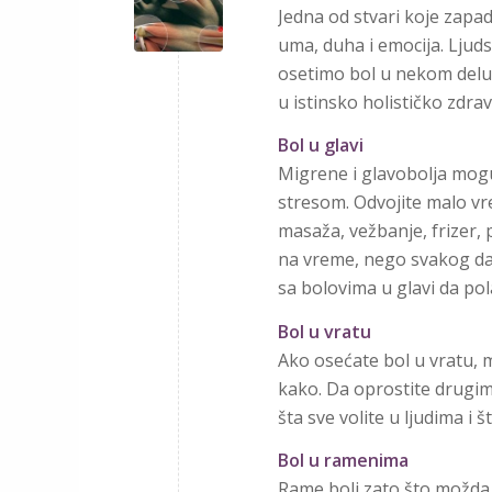
Jedna od stvari koje zapa
uma, duha i emocija. Ljud
osetimo bol u nekom delu 
u istinsko holističko zdra
Bol u glavi
Migrene i glavobolja mog
stresom. Odvojite malo vr
masaža, vežbanje, frizer, 
na vreme, nego svakog dan
sa bolovima u glavi da po
Bol u vratu
Ako osećate bol u vratu, 
kako. Da oprostite drugima 
šta sve volite u ljudima i š
Bol u ramenima
Rame boli zato što možda n