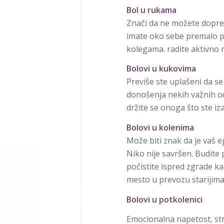
Bol u rukama
Znači da ne možete dopreti 
imate oko sebe premalo pri
kolegama. radite aktivno 
Bolovi u kukovima
Previše ste uplašeni da s
donošenja nekih važnih od
držite se onoga što ste iza
Bolovi u kolenima
Može biti znak da je vaš eg
Niko nije savršen. Budite 
počistite ispred zgrade 
mesto u prevozu starijima
Bolovi u potkolenici
Emocionalna napetost, str