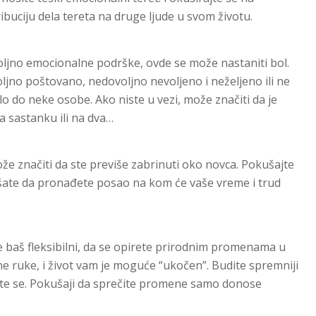
ibuciju dela tereta na druge ljude u svom životu.
jno emocionalne podrške, ovde se može nastaniti bol.
no poštovano, nedovoljno nevoljeno i neželjeno ili ne
o do neke osobe. Ako niste u vezi, može značiti da je
 sastanku ili na dva…
že značiti da ste previše zabrinuti oko novca. Pokušajte
ušate da pronađete posao na kom će vaše vreme i trud
e baš fleksibilni, da se opirete prirodnim promenama u
e ruke, i život vam je moguće “ukočen”. Budite spremniji
te se. Pokušaji da sprečite promene samo donose