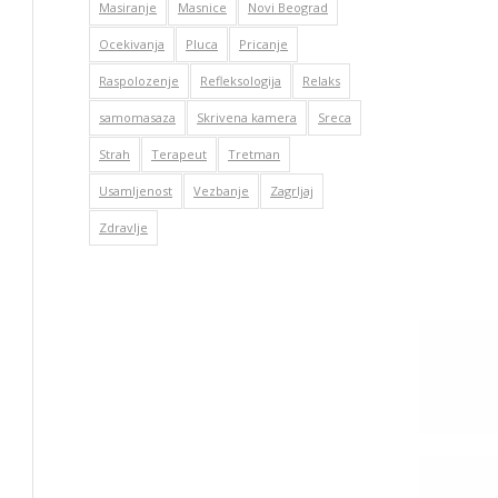
Masiranje
Masnice
Novi Beograd
Ocekivanja
Pluca
Pricanje
Raspolozenje
Refleksologija
Relaks
samomasaza
Skrivena kamera
Sreca
Strah
Terapeut
Tretman
Usamljenost
Vezbanje
Zagrljaj
Zdravlje