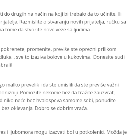
do drugih na način na koji bi trebalo da to učinite. Ili
jatelja. Razmislite o stvaranju novih prijatelja, ručku sa
na tome da stvorite nove veze sa ljudima.
e pokrenete, promenite, previše ste oprezni prilikom
luka… sve to izaziva bolove u kukovima. Donesite sud i
brali!
o malko prevelik i da ste umislili da ste previše važni.
ponizniji. Pomozite nekome bez da tražite zauzvrat,
kad niko neće bez hvalospeva samome sebi, ponudite
 bez oklevanja. Dobro se dobrim vraća.
es i ljubomora mogu izazvati bol u potkolenici. Možda je