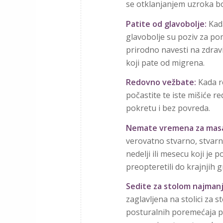
se otklanjanjem uzroka bo
Patite od glavobolje:
Kada
glavobolje su poziv za p
prirodno navesti na zdravi
koji pate od migrena.
Redovno vežbate:
Kada re
počastite te iste mišiće
pokretu i bez povreda.
Nemate vremena za mas
verovatno stvarno, stvarn
nedelji ili mesecu koji je
preopteretili do krajnjih 
Sedite za stolom najmanj
zaglavljena na stolici za s
posturalnih poremećaja pa